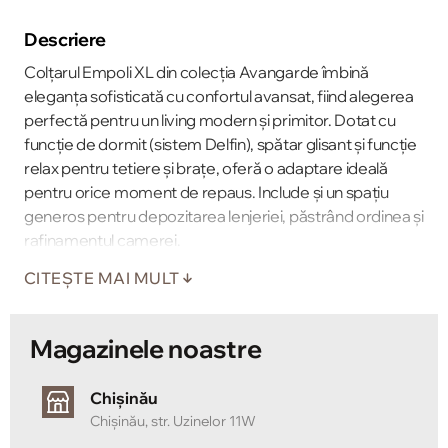
Descriere
Colțarul Empoli XL din colecția Avangarde îmbină
eleganța sofisticată cu confortul avansat, fiind alegerea
perfectă pentru un living modern și primitor. Dotat cu
funcție de dormit (sistem Delfin), spătar glisant și funcție
relax pentru tetiere și brațe, oferă o adaptare ideală
pentru orice moment de repaus. Include și un spațiu
generos pentru depozitarea lenjeriei, păstrând ordinea și
rafinamentul camerei.
CITEȘTE MAI MULT
Magazinele noastre
Chișinău
Chișinău, str. Uzinelor 11W