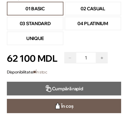
01 BASIC
02 CASUAL
03 STANDARD
04 PLATINIUM
UNIQUE
62 100 MDL
−
+
Disponibilitate:
În stoc
Cumpără rapid
În coș