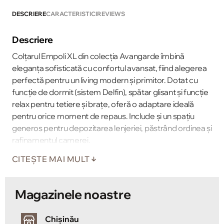
DESCRIERE
CARACTERISTICI
REVIEWS
Descriere
Colțarul Empoli XL din colecția Avangarde îmbină
eleganța sofisticată cu confortul avansat, fiind alegerea
perfectă pentru un living modern și primitor. Dotat cu
funcție de dormit (sistem Delfin), spătar glisant și funcție
relax pentru tetiere și brațe, oferă o adaptare ideală
pentru orice moment de repaus. Include și un spațiu
generos pentru depozitarea lenjeriei, păstrând ordinea și
rafinamentul camerei.
CITEȘTE MAI MULT
Magazinele noastre
Chișinău