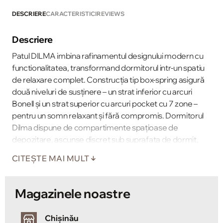
DESCRIERE
CARACTERISTICI
REVIEWS
Descriere
Patul DILMA imbina rafinamentul designului modern cu
functionalitatea, transformand dormitorul intr-un spatiu
de relaxare complet. Construcţia tip box-spring asigură
două niveluri de susţinere – un strat inferior cu arcuri
Bonell şi un strat superior cu arcuri pocket cu 7 zone –
pentru un somn relaxant şi fără compromis. Dormitorul
Dilma dispune de compartimente spațioase de
depozitare, ascunse discret sub suprafața de dormit,
ideale pentru pastrarea lenjeriei si a pernelor
CITEȘTE MAI MULT
voluminoase.
Magazinele noastre
Chișinău