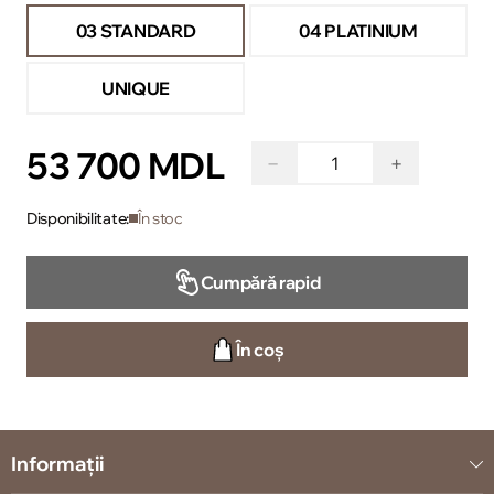
03 STANDARD
04 PLATINIUM
UNIQUE
53 700 MDL
−
+
Disponibilitate:
În stoc
Cumpără rapid
În coș
Informații