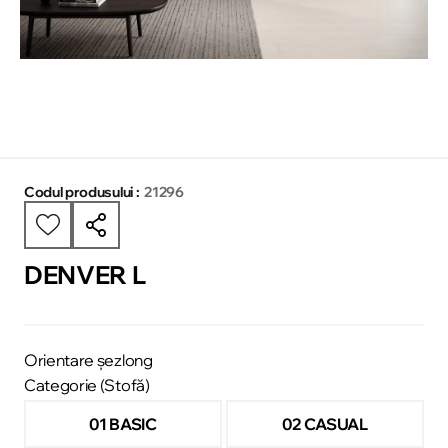
Codul produsului :
21296
DENVER L
Orientare șezlong
Categorie (Stofă)
01 BASIC
02 CASUAL