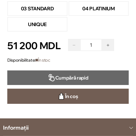
03 STANDARD
04 PLATINIUM
UNIQUE
51 200 MDL
−
+
Disponibilitate:
În stoc
Cumpără rapid
În coș
Informații