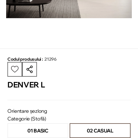
Codul produsului :
21296
DENVER L
Orientare șezlong
Categorie (Stofă)
01 BASIC
02 CASUAL