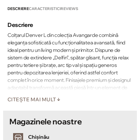
DESCRIERE
CARACTERISTICI
REVIEWS
Descriere
Colţarul Denver L din colecţia Avangarde combină
eleganţa sofisticată cu funcţionalitatea avansată, fiind
ideal pentru un living modern şi primitor. Dispune de
sistem de extindere „Delfin”, spătar glisant, funcţia relax
pentru tetiere şi braţe, arc tip val şi spaţiu generos
pentru depozitarea lenjeriei, oferind astfel confort
complet în orice moment. Finisajele premium şi designul
adaptabil transformă această piesă într-un element de
impact în decorul casei tale, perfect pentru un living
CITEȘTE MAI MULT
organizat cu stil.
Magazinele noastre
Chișinău