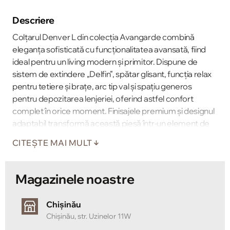
Descriere
Colţarul Denver L din colecţia Avangarde combină
eleganţa sofisticată cu funcţionalitatea avansată, fiind
ideal pentru un living modern şi primitor. Dispune de
sistem de extindere „Delfin”, spătar glisant, funcţia relax
pentru tetiere şi braţe, arc tip val şi spaţiu generos
pentru depozitarea lenjeriei, oferind astfel confort
complet în orice moment. Finisajele premium şi designul
adaptabil transformă această piesă într-un element de
impact în decorul casei tale, perfect pentru un living
CITEȘTE MAI MULT
organizat cu stil.
Magazinele noastre
Chișinău
Chișinău, str. Uzinelor 11W