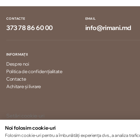
CONTACTE
EMAIL
373 78 86 60 00
info@rimani.md
INFORMAȚII
Despre noi
Politica de confidențialitate
Contacte
Achitare și livrare
Setări cookie-uri
Politica de cookie-uri
Noi folosim cookie-uri
Folosim cookie-uri pentru a îmbunătăți experiența dvs., a analiza trafic
© 2013 – 2026 ECOM