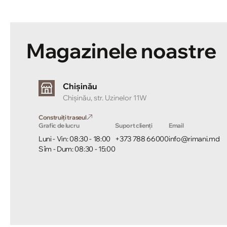
Magazinele noastre
Chișinău
Chișinău, str. Uzinelor 11W
Construiți traseul
Grafic de lucru
Suport clienți
Email
Luni - Vin: 08:30 - 18:00
+373 788 66000
info@rimani.md
Sîm - Dum: 08:30 - 15:00