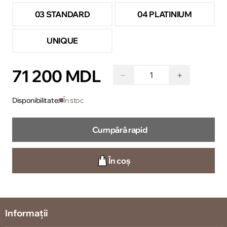
03 STANDARD
04 PLATINIUM
UNIQUE
71 200 MDL
−
+
Disponibilitate:
În stoc
Cumpără rapid
În coș
Informații