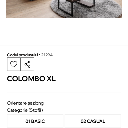
Codul produsului :
21294
COLOMBO XL
Orientare șezlong
Categorie (Stofă)
01 BASIC
02 CASUAL