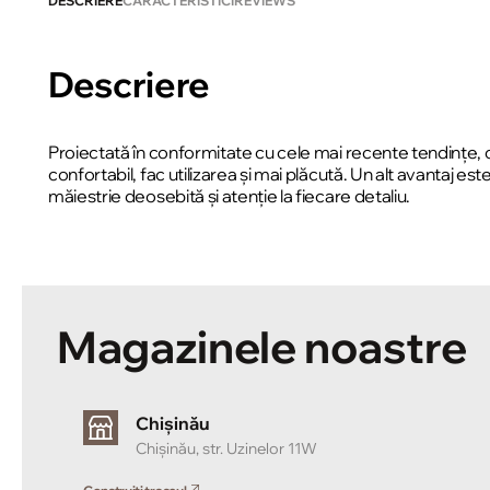
DESCRIERE
CARACTERISTICI
REVIEWS
Descriere
Proiectată în conformitate cu cele mai recente tendințe, col
confortabil, fac utilizarea și mai plăcută. Un alt avantaj 
măiestrie deosebită și atenție la fiecare detaliu.
Magazinele noastre
Chișinău
Chișinău, str. Uzinelor 11W