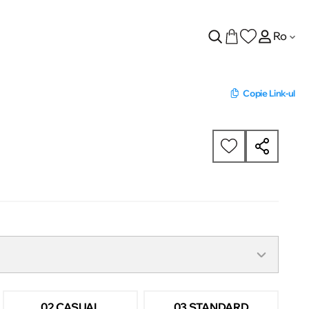
Ro
Copie Link-ul
02 CASUAL
03 STANDARD