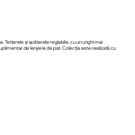
. Tetierele și spătarele reglabile, cu un unghi mai
uplimentar de lenjerie de pat. Colecția este realizată cu