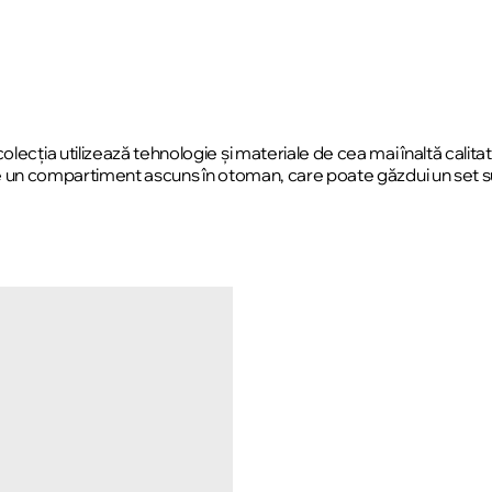
ecția utilizează tehnologie și materiale de cea mai înaltă calitate
este un compartiment ascuns în otoman, care poate găzdui un set s