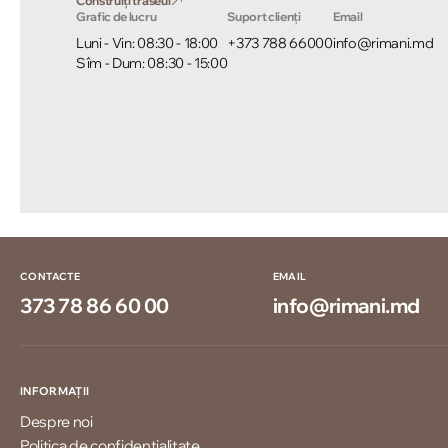
Construiți traseul
Grafic de lucru
Suport clienți
Email
Luni - Vin: 08:30 - 18:00
+373 788 66000
info@rimani.md
Sîm - Dum: 08:30 - 15:00
CONTACTE
EMAIL
373 78 86 60 00
info@rimani.md
INFORMAȚII
Despre noi
Politica de confidențialitate