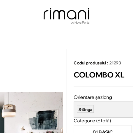
Codul produsului :
21293
COLOMBO XL
Orientare șezlong
Stânga
Categorie (Stofă)
01 BASIC