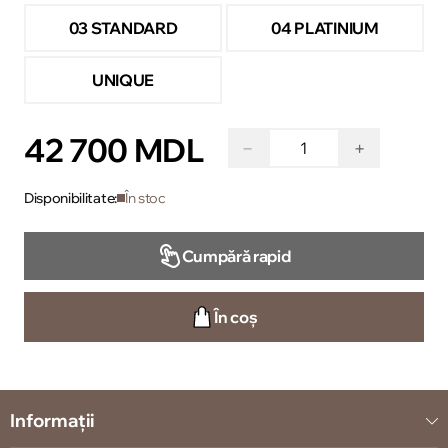
03 STANDARD
04 PLATINIUM
UNIQUE
42 700 MDL
−
+
Disponibilitate:
În stoc
Cumpără rapid
În coș
Informații