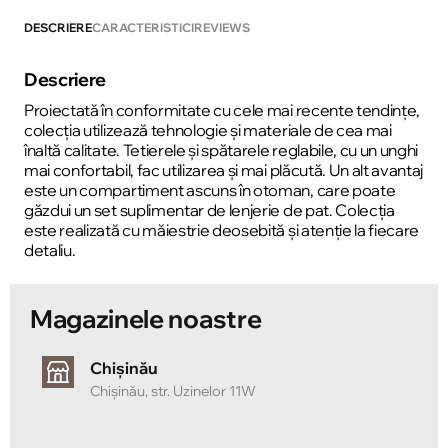
DESCRIERE
CARACTERISTICI
REVIEWS
Descriere
Proiectată în conformitate cu cele mai recente tendințe,
colecția utilizează tehnologie și materiale de cea mai
înaltă calitate. Tetierele și spătarele reglabile, cu un unghi
mai confortabil, fac utilizarea și mai plăcută. Un alt avantaj
este un compartiment ascuns în otoman, care poate
găzdui un set suplimentar de lenjerie de pat. Colecția
este realizată cu măiestrie deosebită și atenție la fiecare
detaliu.
Magazinele noastre
Chișinău
Chișinău, str. Uzinelor 11W