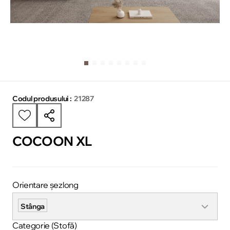
Codul produsului :
21287
COCOON XL
Orientare șezlong
Stânga
Categorie (Stofă)