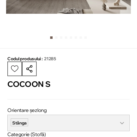
Codul produsului :
21285
COCOON S
Orientare șezlong
Stânga
Categorie (Stofă)