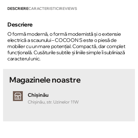
DESCRIERE
CARACTERISTICI
REVIEWS
Descriere
O formă modernă, o formă modernistă și o extensie
electrică a scaunului – COCOON S este o piesă de
mobilier cu un mare potențial. Compactă, dar complet
funcțională. Cusăturile subtile și liniile simple îi subliniază
caracterul unic.
Magazinele noastre
Chișinău
Chișinău, str. Uzinelor 11W