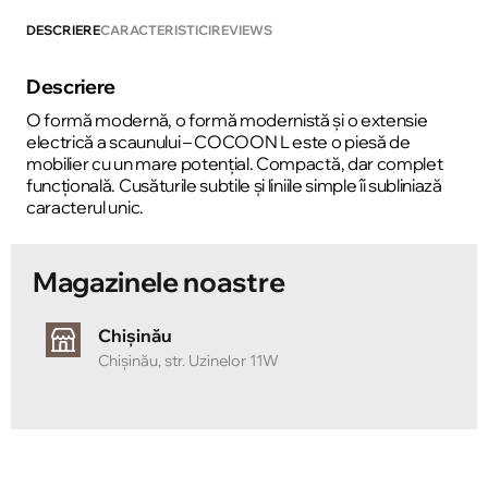
DESCRIERE
CARACTERISTICI
REVIEWS
Descriere
O formă modernă, o formă modernistă și o extensie
electrică a scaunului – COCOON L este o piesă de
mobilier cu un mare potențial. Compactă, dar complet
funcțională. Cusăturile subtile și liniile simple îi subliniază
caracterul unic.
Magazinele noastre
Chișinău
Chișinău, str. Uzinelor 11W