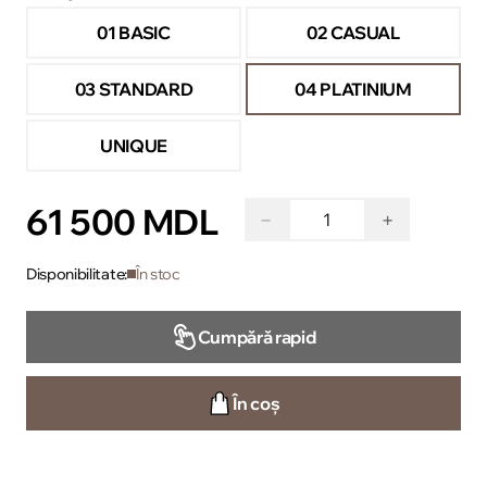
01 BASIC
02 CASUAL
03 STANDARD
04 PLATINIUM
UNIQUE
61 500 MDL
−
+
Disponibilitate:
În stoc
Cumpără rapid
În coș