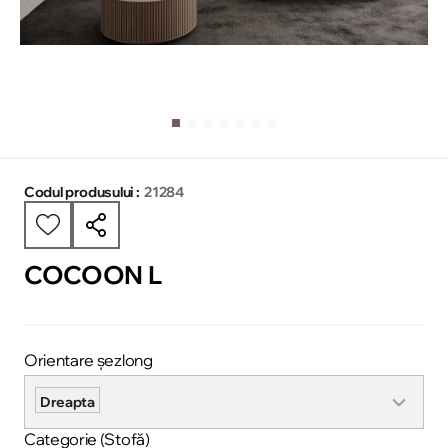
Codul produsului :
21284
COCOON L
Orientare șezlong
Dreapta
Categorie (Stofă)