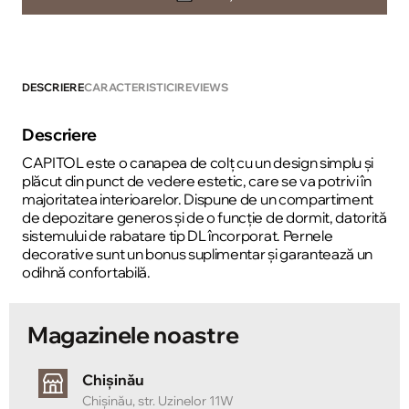
DESCRIERE
CARACTERISTICI
REVIEWS
Descriere
CAPITOL este o canapea de colț cu un design simplu și
plăcut din punct de vedere estetic, care se va potrivi în
majoritatea interioarelor. Dispune de un compartiment
de depozitare generos și de o funcție de dormit, datorită
sistemului de rabatare tip DL încorporat. Pernele
decorative sunt un bonus suplimentar și garantează un
odihnă confortabilă.
Magazinele noastre
Chișinău
Chișinău, str. Uzinelor 11W