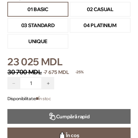
01 BASIC
02 CASUAL
03 STANDARD
04 PLATINIUM
UNIQUE
23 025 MDL
30 700 MDL
-7 675 MDL
-25%
−
+
Disponibilitate:
În stoc
Cumpără rapid
În coș