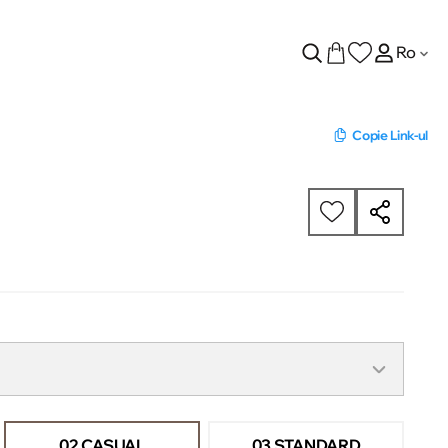
Ro
Copie Link-ul
02 CASUAL
03 STANDARD