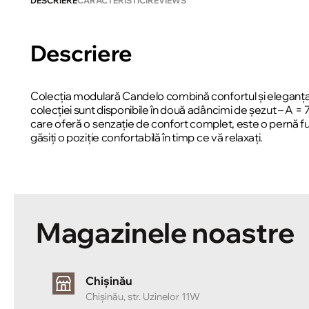
DESCRIERE
CARACTERISTICI
REVIEWS
Descriere
Colecția modulară Candelo combină confortul și eleganța.
colecției sunt disponibile în două adâncimi de șezut – A 
care oferă o senzație de confort complet, este o pernă f
găsiți o poziție confortabilă în timp ce vă relaxați.
Magazinele noastre
Chișinău
Chișinău, str. Uzinelor 11W