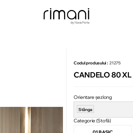
Codul produsului :
21275
CANDELO 80 XL
Orientare șezlong
Stânga
Categorie (Stofă)
01 BASIC