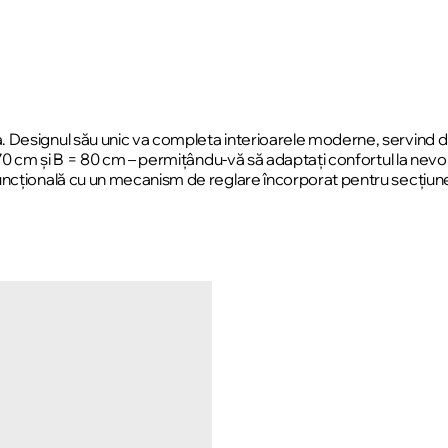
 Designul său unic va completa interioarele moderne, servind d
= 70 cm și B = 80 cm – permițându-vă să adaptați confortul la ne
uncțională cu un mecanism de reglare încorporat pentru secțiune