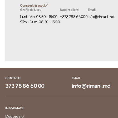
Construiți traseul
Grafic de lucru
Suport clienți
Email
Luni - Vin: 08:30 - 18:00
+373 788 66000
info@rimani.md
Sîm - Dum: 08:30 - 15:00
CONTACTE
EMAIL
373 78 86 60 00
info@rimani.md
INFORMAȚII
Despre noi