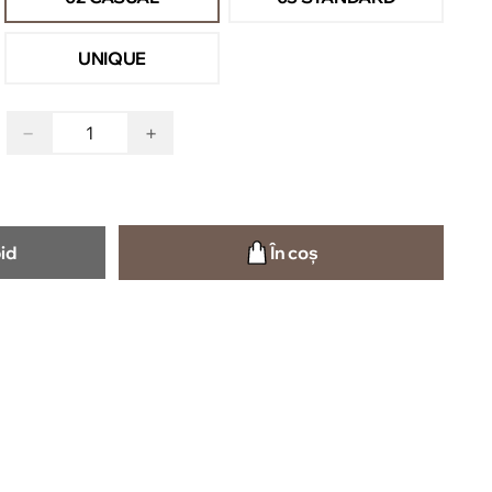
UNIQUE
−
+
id
În coș