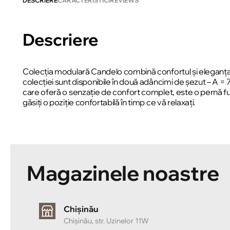
DESCRIERE
CARACTERISTICI
REVIEWS
Descriere
Colecția modulară Candelo combină confortul și eleganța.
colecției sunt disponibile în două adâncimi de șezut – A 
care oferă o senzație de confort complet, este o pernă f
găsiți o poziție confortabilă în timp ce vă relaxați.
Magazinele noastre
Chișinău
Chișinău, str. Uzinelor 11W