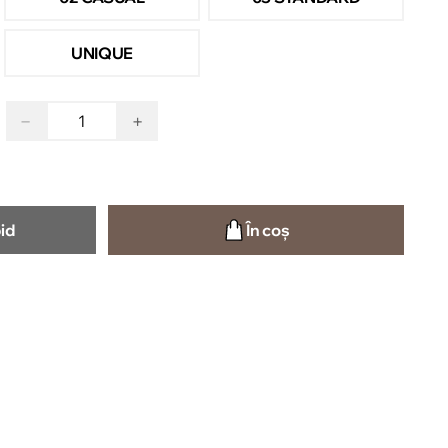
UNIQUE
−
+
id
În coș