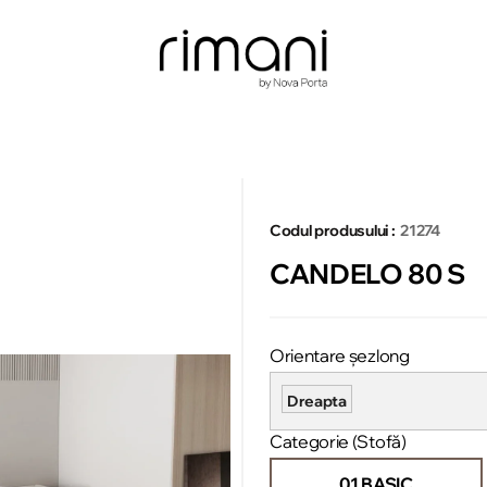
Codul produsului :
21274
CANDELO 80 S
Orientare șezlong
Dreapta
Categorie (Stofă)
01 BASIC