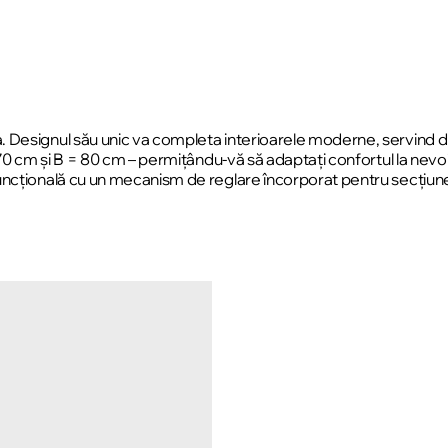
 Designul său unic va completa interioarele moderne, servind d
= 70 cm și B = 80 cm – permițându-vă să adaptați confortul la ne
uncțională cu un mecanism de reglare încorporat pentru secțiune