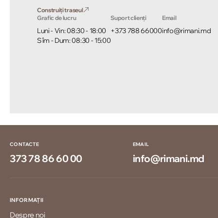
Construiți traseul
Grafic de lucru
Suport clienți
Email
Luni - Vin: 08:30 - 18:00
+373 788 66000
info@rimani.md
Sîm - Dum: 08:30 - 15:00
CONTACTE
EMAIL
373 78 86 60 00
info@rimani.md
INFORMAȚII
Despre noi