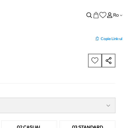
Ro
Copie Link-ul
02 CASUAL
03 STANDARD