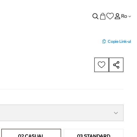
Ro
Copie Link-ul
02 CASUAL
03 STANDARD