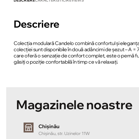
DESCRIERE
CARACTERISTICI
REVIEWS
Descriere
Colecția modulară Candelo combină confortul și eleganța.
colecției sunt disponibile în două adâncimi de șezut – A 
care oferă o senzație de confort complet, este o pernă f
găsiți o poziție confortabilă în timp ce vă relaxați.
Magazinele noastre
Chișinău
Chișinău, str. Uzinelor 11W