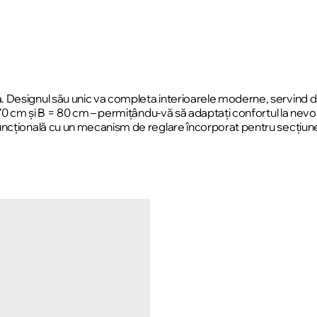
 Designul său unic va completa interioarele moderne, servind d
= 70 cm și B = 80 cm – permițându-vă să adaptați confortul la ne
uncțională cu un mecanism de reglare încorporat pentru secțiune