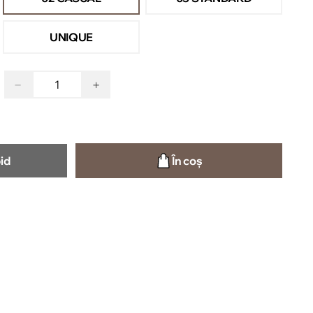
UNIQUE
−
+
id
În coș