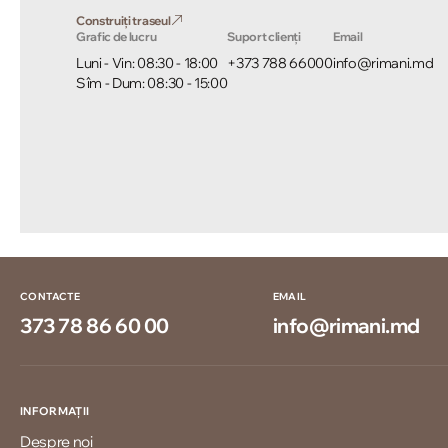
Construiți traseul
Grafic de lucru
Suport clienți
Email
Luni - Vin: 08:30 - 18:00
+373 788 66000
info@rimani.md
Sîm - Dum: 08:30 - 15:00
CONTACTE
EMAIL
373 78 86 60 00
info@rimani.md
INFORMAȚII
Despre noi