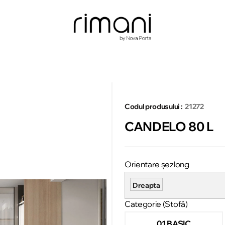
Codul produsului :
21272
CANDELO 80 L
Orientare șezlong
Dreapta
Categorie (Stofă)
01 BASIC