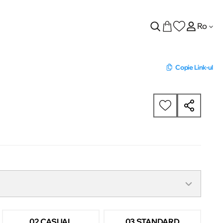
Ro
Copie Link-ul
02 CASUAL
03 STANDARD