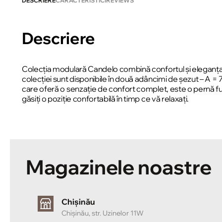
DESCRIERE
CARACTERISTICI
REVIEWS
Descriere
Colecția modulară Candelo combină confortul și eleganța.
colecției sunt disponibile în două adâncimi de șezut – A 
care oferă o senzație de confort complet, este o pernă f
găsiți o poziție confortabilă în timp ce vă relaxați.
Magazinele noastre
Chișinău
Chișinău, str. Uzinelor 11W