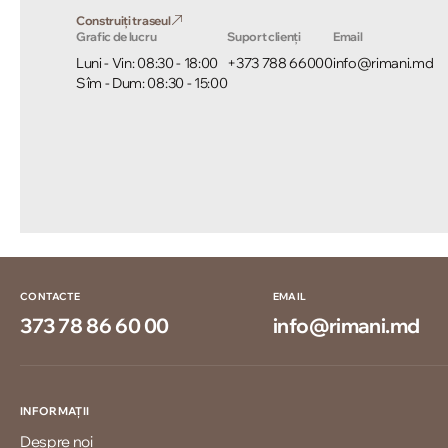
Construiți traseul
Grafic de lucru
Suport clienți
Email
Luni - Vin: 08:30 - 18:00
+373 788 66000
info@rimani.md
Sîm - Dum: 08:30 - 15:00
CONTACTE
EMAIL
373 78 86 60 00
info@rimani.md
INFORMAȚII
Despre noi