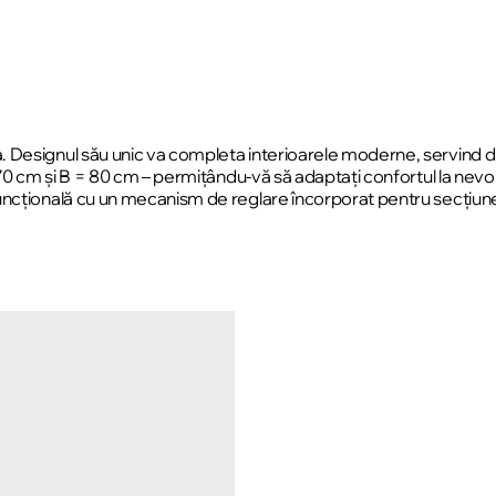
 Designul său unic va completa interioarele moderne, servind d
= 70 cm și B = 80 cm – permițându-vă să adaptați confortul la ne
uncțională cu un mecanism de reglare încorporat pentru secțiune