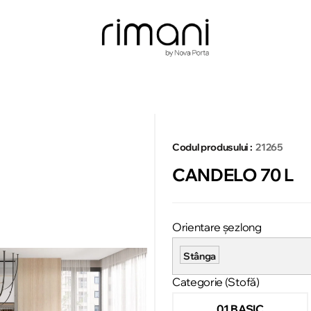
Codul produsului :
21265
CANDELO 70 L
Orientare șezlong
Stânga
Categorie (Stofă)
01 BASIC