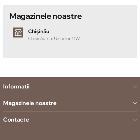
termen lung, iar finisajele moderne se potrivesc
armonios cu interiorul contemporan al casei tale.
Magazinele noastre
Chișinău
Chișinău, str. Uzinelor 11W
Informații
Magazinele noastre
Contacte