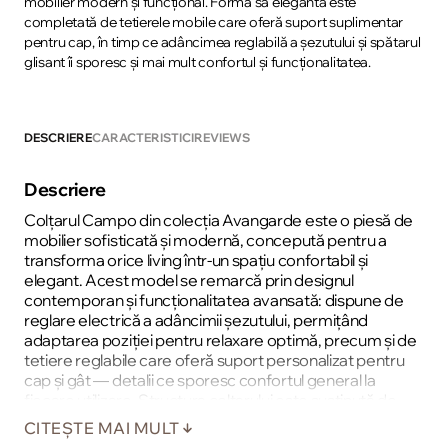
mobilier modern și funcțional. Forma sa elegantă este
completată de tetierele mobile care oferă suport suplimentar
pentru cap, în timp ce adâncimea reglabilă a șezutului și spătarul
glisant îi sporesc și mai mult confortul și funcționalitatea.
DESCRIERE
CARACTERISTICI
REVIEWS
Descriere
Colțarul Campo din colecția Avangarde este o piesă de
mobilier sofisticată și modernă, concepută pentru a
transforma orice living într-un spațiu confortabil și
elegant. Acest model se remarcă prin designul
contemporan și funcționalitatea avansată: dispune de
reglare electrică a adâncimii șezutului, permițând
adaptarea poziției pentru relaxare optimă, precum și de
tetiere reglabile care oferă suport personalizat pentru
cap și gât — detalii ce sporesc confortul general la
fiecare utilizare. Structura colțarului este susținută de
spirale ondulate și materiale elastice în șezut și spătar,
CITEȘTE MAI MULT
asigurând durabilitate și susținere ergonomiçă pe