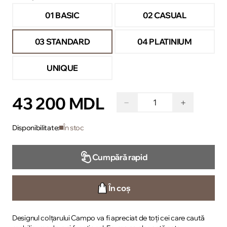
01 BASIC
02 CASUAL
03 STANDARD
04 PLATINIUM
UNIQUE
43 200 MDL
−
+
Disponibilitate:
În stoc
Cumpără rapid
În coș
Designul colțarului Campo va fi apreciat de toți cei care caută