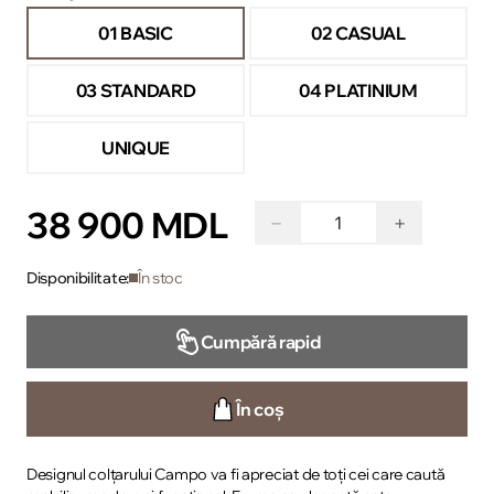
01 BASIC
02 CASUAL
03 STANDARD
04 PLATINIUM
UNIQUE
38 900 MDL
−
+
Disponibilitate:
În stoc
Cumpără rapid
În coș
Designul colțarului Campo va fi apreciat de toți cei care caută