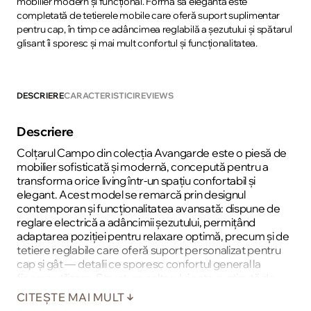
mobilier modern și funcțional. Forma sa elegantă este
completată de tetierele mobile care oferă suport suplimentar
pentru cap, în timp ce adâncimea reglabilă a șezutului și spătarul
glisant îi sporesc și mai mult confortul și funcționalitatea.
DESCRIERE
CARACTERISTICI
REVIEWS
Descriere
Colțarul Campo din colecția Avangarde este o piesă de
mobilier sofisticată și modernă, concepută pentru a
transforma orice living într-un spațiu confortabil și
elegant. Acest model se remarcă prin designul
contemporan și funcționalitatea avansată: dispune de
reglare electrică a adâncimii șezutului, permițând
adaptarea poziției pentru relaxare optimă, precum și de
tetiere reglabile care oferă suport personalizat pentru
cap și gât — detalii ce sporesc confortul general la
fiecare utilizare. Structura colțarului este susținută de
spirale ondulate și materiale elastice în șezut și spătar,
CITEȘTE MAI MULT
asigurând durabilitate și susținere ergonomiçă pe