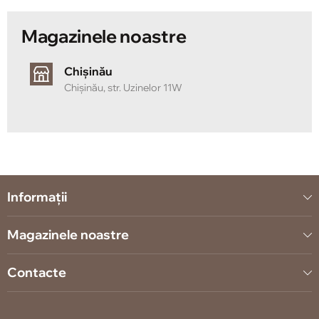
termen lung, iar finisajele moderne se potrivesc
armonios cu interiorul contemporan al casei tale.
Magazinele noastre
Chișinău
Chișinău, str. Uzinelor 11W
Informații
Magazinele noastre
Contacte