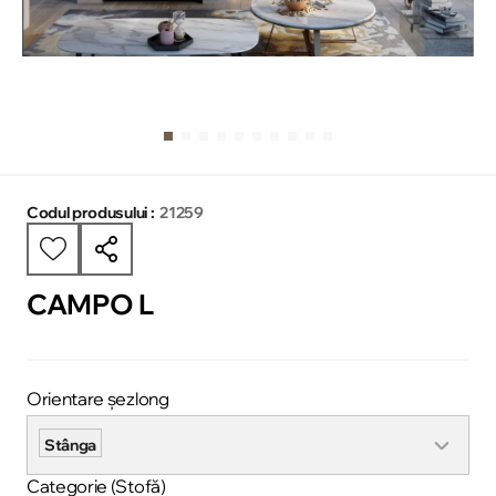
Codul produsului :
21259
CAMPO L
Orientare șezlong
Stânga
Categorie (Stofă)