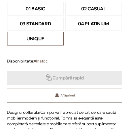
01 BASIC
02 CASUAL
03 STANDARD
04 PLATINIUM
UNIQUE
Disponibilitate:
În stoc
Cumpără rapid
Află primul!
Designul colțarului Campo va fi apreciat de toți cei care caută
mobilier modern și funcțional. Forma sa elegantă este
completată de tetierele mobile care oferă suport suplimentar