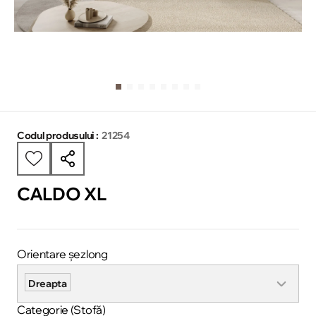
Codul produsului :
21254
CALDO XL
Orientare șezlong
Dreapta
Categorie (Stofă)