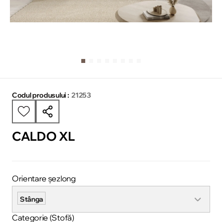
Codul produsului :
21253
CALDO XL
Orientare șezlong
Stânga
Categorie (Stofă)