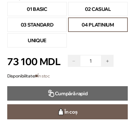
01 BASIC
02 CASUAL
03 STANDARD
04 PLATINIUM
UNIQUE
73 100 MDL
−
+
Disponibilitate:
În stoc
Cumpără rapid
În coș