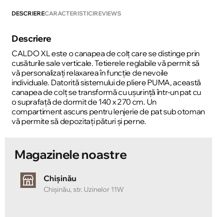
DESCRIERE
CARACTERISTICI
REVIEWS
Descriere
CALDO XL este o canapea de colț care se distinge prin
cusăturile sale verticale. Tetierele reglabile vă permit să
vă personalizați relaxarea în funcție de nevoile
individuale. Datorită sistemului de pliere PUMA, această
canapea de colț se transformă cu ușurință într-un pat cu
o suprafață de dormit de 140 x 270 cm. Un
compartiment ascuns pentru lenjerie de pat sub otoman
vă permite să depozitați pături și perne.
Magazinele noastre
Chișinău
Chișinău, str. Uzinelor 11W