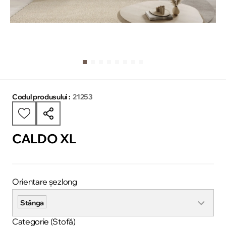
Codul produsului :
21253
CALDO XL
Orientare șezlong
Stânga
Categorie (Stofă)