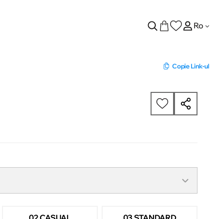
Ro
Copie Link-ul
02 CASUAL
03 STANDARD