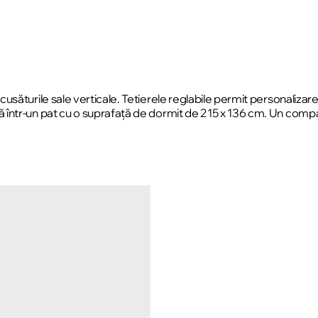
turile sale verticale. Tetierele reglabile permit personalizarea re
 într-un pat cu o suprafață de dormit de 215 x 136 cm. Un comp