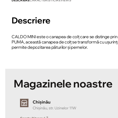
DESCRIERE
CARACTERISTICI
REVIEWS
Descriere
CALDO MINI este o canapea de colț care se distinge prin cusă
PUMA, această canapea de colț se transformă cu ușurință
permite depozitarea păturilor și pernelor.
Magazinele noastre
Chișinău
Chișinău, str. Uzinelor 11W