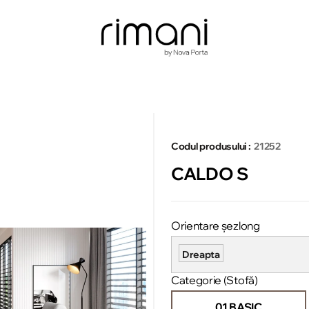
Codul produsului :
21252
CALDO S
Orientare șezlong
Dreapta
Categorie (Stofă)
01 BASIC