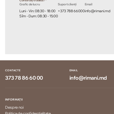
Construiți traseul
Grafic de lucru
Suport clienți
Email
Luni - Vin: 08:30 - 18:00
+373 788 66000
info@rimani.md
Sîm - Dum: 08:30 - 15:00
CONTACTE
EMAIL
373 78 86 60 00
info@rimani.md
INFORMAȚII
Despre noi
Politica de confidențialitate