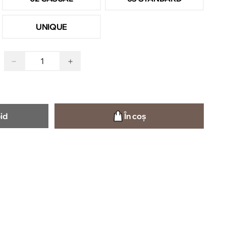
UNIQUE
−
+
id
În coș