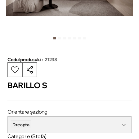
Codul produsului :
21238
BARILLO S
Orientare șezlong
Dreapta
Categorie (Stofă)