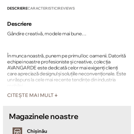
DESCRIERE
CARACTERISTICI
REVIEWS
Descriere
Gândire creativă, modele mai bune…
În munca noastră, punem pe primul loc oamenii. Datorită
echipei noastre profesioniste și creative, colecția
AVANGARDE este dedicată celor mai exigenți clienți
care apreciază designul și soluțiile neconvenționale. Este
un răspuns la cele mai recente tendințe din industria
mobilei.
CITEȘTE MAI MULT
Magazinele noastre
Chișinău