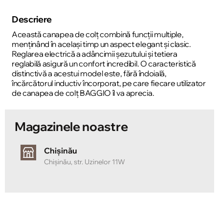
Descriere
Această canapea de colț combină funcții multiple,
menținând în același timp un aspect elegant și clasic.
Reglarea electrică a adâncimii șezutului și tetiera
reglabilă asigură un confort incredibil. O caracteristică
distinctivă a acestui model este, fără îndoială,
încărcătorul inductiv încorporat, pe care fiecare utilizator
de canapea de colț BAGGIO îl va aprecia.
Magazinele noastre
Chișinău
Chișinău, str. Uzinelor 11W