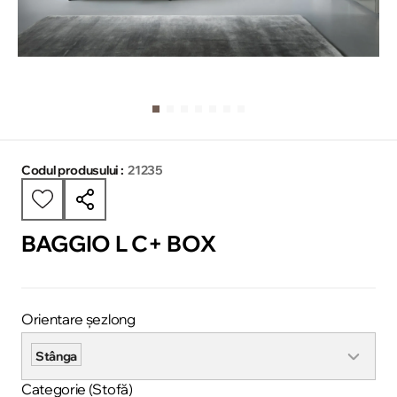
Codul produsului :
21235
BAGGIO L C+ BOX
Orientare șezlong
Stânga
Categorie (Stofă)