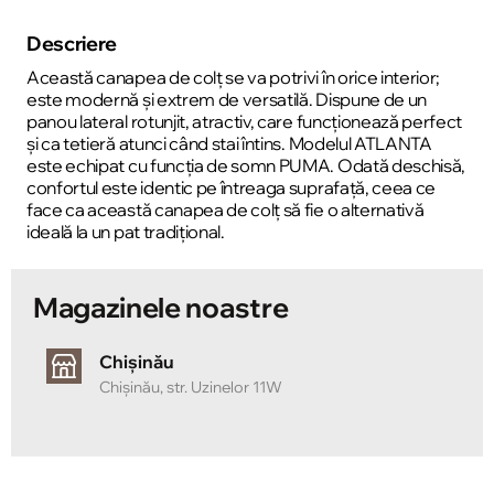
Descriere
Această canapea de colț se va potrivi în orice interior;
este modernă și extrem de versatilă. Dispune de un
panou lateral rotunjit, atractiv, care funcționează perfect
și ca tetieră atunci când stai întins. Modelul ATLANTA
este echipat cu funcția de somn PUMA. Odată deschisă,
confortul este identic pe întreaga suprafață, ceea ce
face ca această canapea de colț să fie o alternativă
ideală la un pat tradițional.
Magazinele noastre
Chișinău
Chișinău, str. Uzinelor 11W