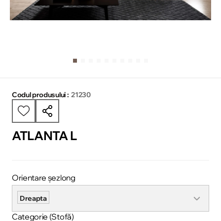
Codul produsului :
21230
ATLANTA L
Orientare șezlong
Dreapta
Categorie (Stofă)