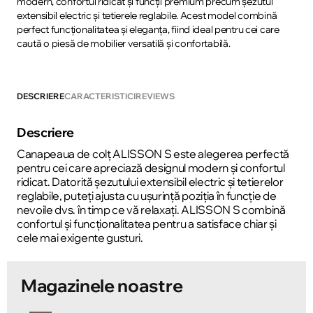
modern, confortul ridicat și funcții premium precum șezutul
extensibil electric și tetierele reglabile. Acest model combină
perfect funcționalitatea și eleganța, fiind ideal pentru cei care
caută o piesă de mobilier versatilă și confortabilă.
DESCRIERE
CARACTERISTICI
REVIEWS
Descriere
Canapeaua de colț ALISSON S este alegerea perfectă
pentru cei care apreciază designul modern și confortul
ridicat. Datorită șezutului extensibil electric și tetierelor
reglabile, puteți ajusta cu ușurință poziția în funcție de
nevoile dvs. în timp ce vă relaxați. ALISSON S combină
confortul și funcționalitatea pentru a satisface chiar și
cele mai exigente gusturi.
Magazinele noastre