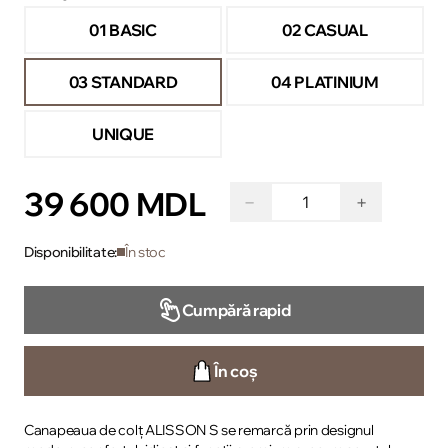
01 BASIC
02 CASUAL
03 STANDARD
04 PLATINIUM
UNIQUE
39 600 MDL
−
+
Disponibilitate:
În stoc
Cumpără rapid
În coș
Canapeaua de colț ALISSON S se remarcă prin designul