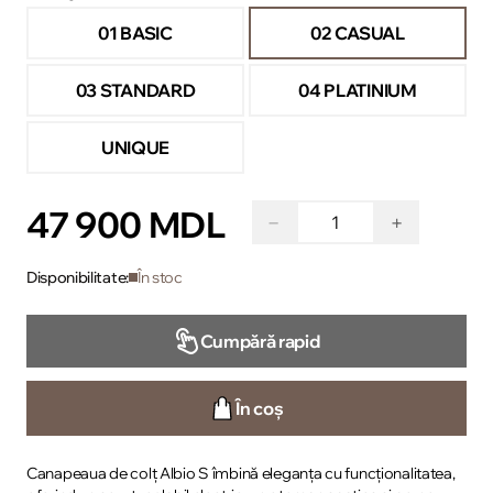
01 BASIC
02 CASUAL
03 STANDARD
04 PLATINIUM
UNIQUE
47 900 MDL
−
+
Disponibilitate:
În stoc
Cumpără rapid
În coș
Canapeaua de colț Albio S îmbină eleganța cu funcționalitatea,