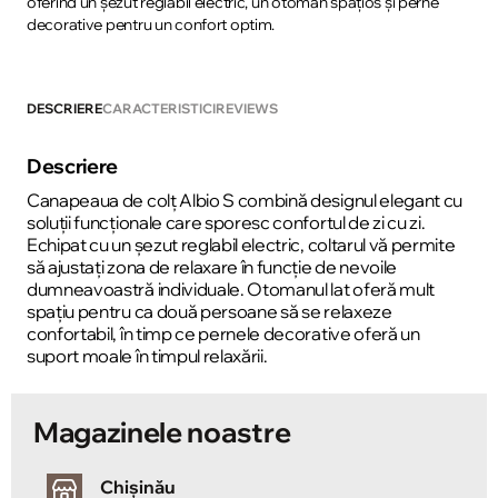
oferind un șezut reglabil electric, un otoman spațios și perne
decorative pentru un confort optim.
DESCRIERE
CARACTERISTICI
REVIEWS
Descriere
Canapeaua de colț Albio S combină designul elegant cu
soluții funcționale care sporesc confortul de zi cu zi.
Echipat cu un șezut reglabil electric, coltarul vă permite
să ajustați zona de relaxare în funcție de nevoile
dumneavoastră individuale. Otomanul lat oferă mult
spațiu pentru ca două persoane să se relaxeze
confortabil, în timp ce pernele decorative oferă un
suport moale în timpul relaxării.
Magazinele noastre
Chișinău