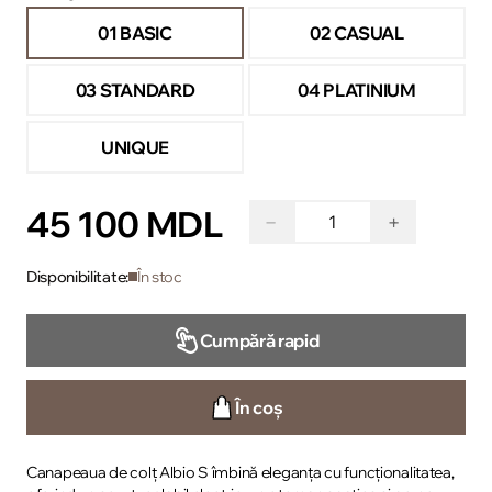
01 BASIC
02 CASUAL
03 STANDARD
04 PLATINIUM
UNIQUE
45 100 MDL
−
+
Disponibilitate:
În stoc
Cumpără rapid
În coș
Canapeaua de colț Albio S îmbină eleganța cu funcționalitatea,