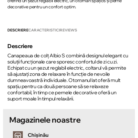
oferind un șezut reglabil electric, un otoman spațios și perne
decorative pentru un confort optim.
DESCRIERE
CARACTERISTICI
REVIEWS
Descriere
Canapeaua de colț Albio S combină designul elegant cu
soluții funcționale care sporesc confortul de zi cu zi.
Echipat cu un șezut reglabil electric, coltarul vă permite
să ajustați zona de relaxare în funcție de nevoile
dumneavoastră individuale. Otomanul lat oferă mult
spațiu pentru ca două persoane să se relaxeze
confortabil, în timp ce pernele decorative oferă un
suport moale în timpul relaxării.
Magazinele noastre
Chișinău